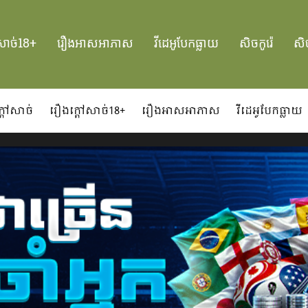
សាច់18+
រឿងអាសអាភាស
វីដេអូបែកធ្លាយ
សិចកូរ៉េ
សិច
្ដៅសាច់
រឿងក្ដៅសាច់18+
រឿងអាសអាភាស
វីដេអូបែកធ្លាយ