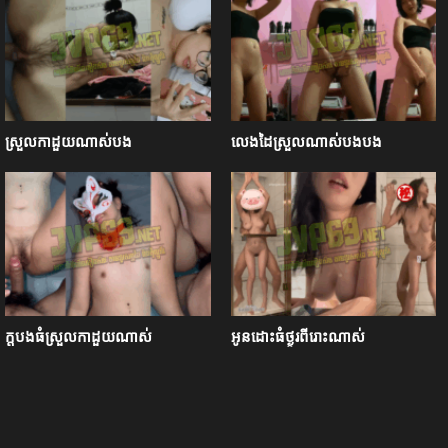
ស្រួលកាដួយណាស់បង
លេងដៃស្រួលណាស់បងបង
ក្ដបងធំស្រួលកាដួយណាស់
អូនដោះធំថ្ងូរពីរោះណាស់