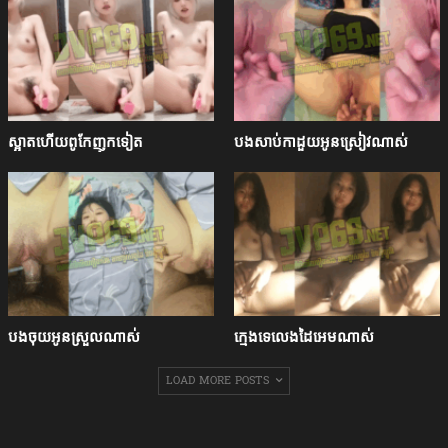
ស្អាតហើយពូកែញុកទៀត
បងសាប់កាដួយអូនស្រៀវណាស់
បងចុយអូនស្រួលណាស់
ក្មេងទេលេងដៃអេមណាស់
LOAD MORE POSTS