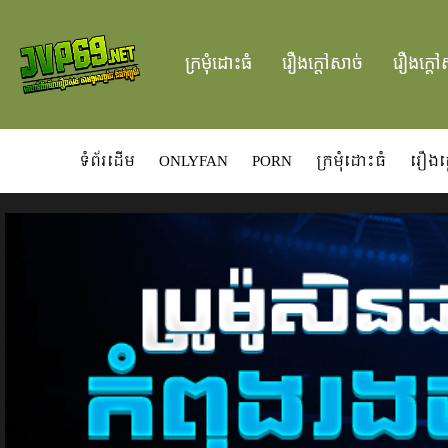
ក្រមំុដោះធំ
រឿងក្ដៅសាច់
រឿងក្ដៅ
ទំព័រដើម
ONLYFAN
PORN
ក្រមំុដោះធំ
រឿងក