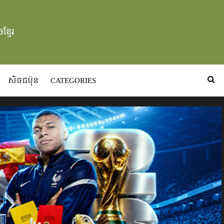
ខ្មែរ
សិចជប៉ុន
CATEGORIES