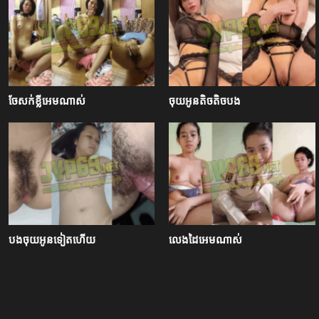
ចែសក់ខ្លីអេមណាស់
ចុយអូនតិចតិចបង
បងចុយអូនទៀតហើយ
លេងដៃអេមណាស់