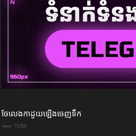
ចែលេងកាដួយឡើងចេញទឹក
72,510