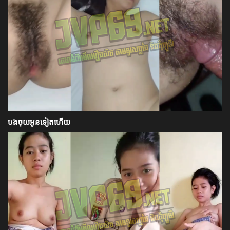
បងចុយអូនទៀតហើយ