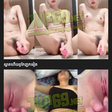
ស្អាតហើយពូកែញុកទៀត