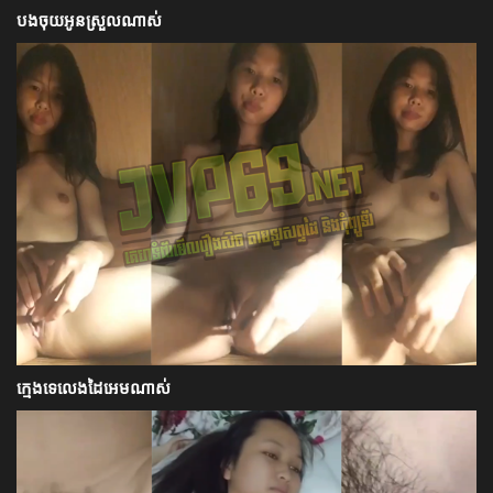
បងចុយអូនស្រួលណាស់
ក្មេងទេលេងដៃអេមណាស់