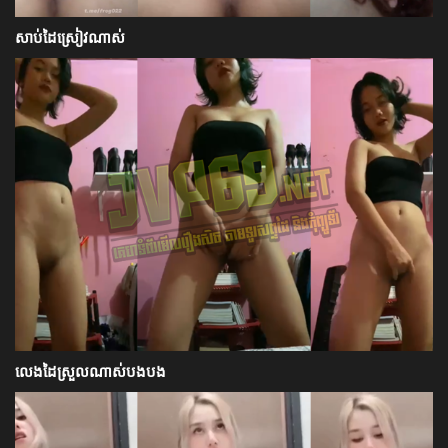
សាប់ដៃស្រៀវណាស់
លេងដៃស្រួលណាស់បងបង