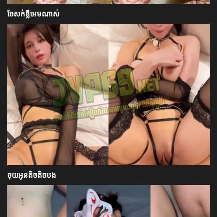
ចែសក់ខ្លីអេមណាស់
ចុយអូនតិចតិចបង