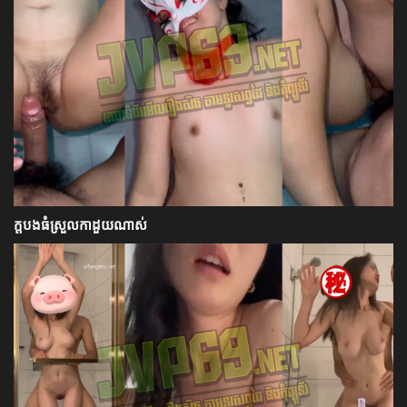
ក្ដបងធំស្រួលកាដួយណាស់