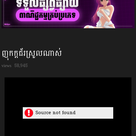
ញុកក្ដជ័រស្រួលណាស់
58,945
Source not found