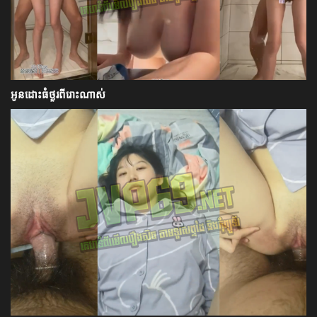
អូនដោះធំថ្ងូរពីរោះណាស់