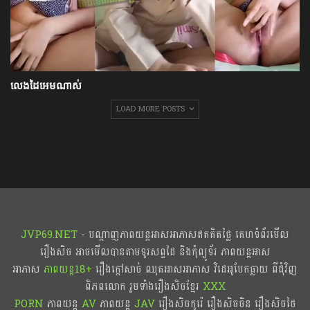
លេងដៃអេមណាស់
LOAD MORE POSTS
JVP69.NET
- បណ្ដាញភាពយន្តអាសអាភាសឥតគិតថ្លៃ គេហទំព័រមើល
រឿងសិច អាចមើលបានតាមទូរសព្ទដៃ និងកុំព្យូទ័រ ភាពយន្តអាស
អាភាស
ភាពយន្ត18+​​
រឿងក្ដៅសាច់ ឈុតអាសអាភាស វិដេអូបែកធ្លាយ ពីជុំវិញ
ពិភពលោក រួមទាំងរឿងសិចខ្មែរ
XXX
PORN
ភាពយន្ត
AV
ភាពយន្ត
JAV
រឿងសិចកូរ៉េ រឿងសិចចិន​ រឿងសិចថៃ