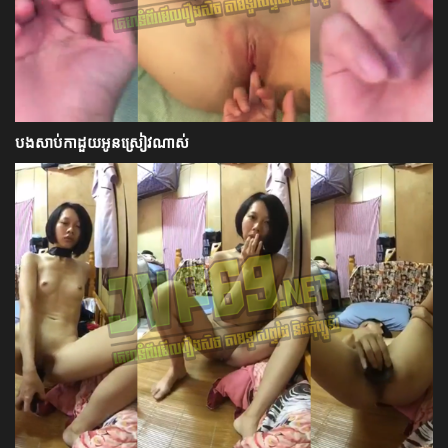
បងសាប់កាដួយអូនស្រៀវណាស់