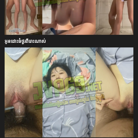
អូនដោះធំថ្ងូរពីរោះណាស់