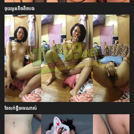
ចុយអូនតិចតិចបង
ចែសក់ខ្លីអេមណាស់