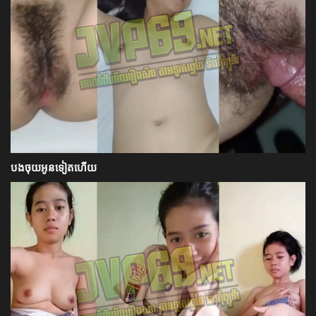
បងចុយអូនទៀតហើយ