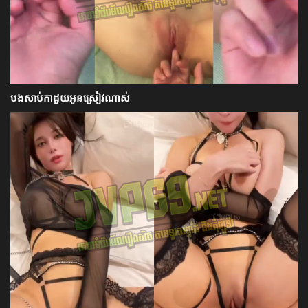
បងសាប់កាដួយអូនស្រៀវណាស់