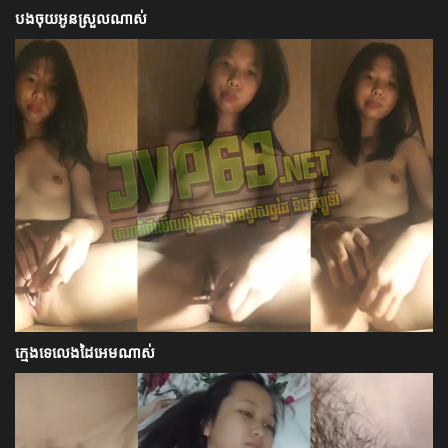
បងចុយអូនស្រួលណាស់
ក្មេងទេលេងដៃអេមណាស់