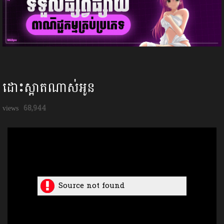
ដោះស្អាតណាស់អូន
68,944
Source not found