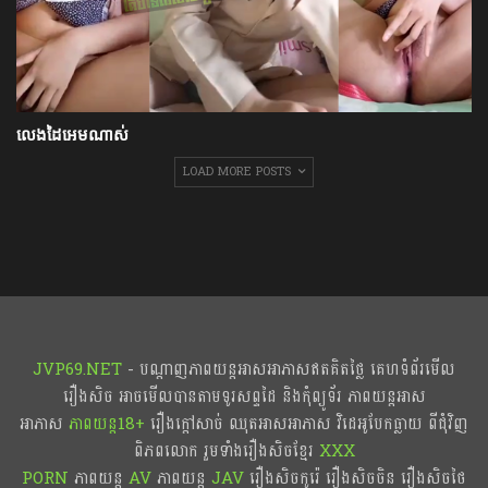
លេងដៃអេមណាស់
LOAD MORE POSTS
JVP69.NET
- បណ្ដាញភាពយន្តអាសអាភាសឥតគិតថ្លៃ គេហទំព័រមើល
រឿងសិច អាចមើលបានតាមទូរសព្ទដៃ និងកុំព្យូទ័រ ភាពយន្តអាស
អាភាស
ភាពយន្ត18+​​
រឿងក្ដៅសាច់ ឈុតអាសអាភាស វិដេអូបែកធ្លាយ ពីជុំវិញ
ពិភពលោក រួមទាំងរឿងសិចខ្មែរ
XXX
PORN
ភាពយន្ត
AV
ភាពយន្ត
JAV
រឿងសិចកូរ៉េ រឿងសិចចិន​ រឿងសិចថៃ