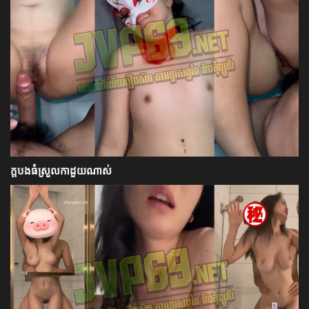
ក្ដបងធំស្រួលកាដួយណាស់