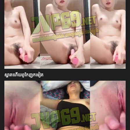
ស្អាតហើយពូកែញុកទៀត