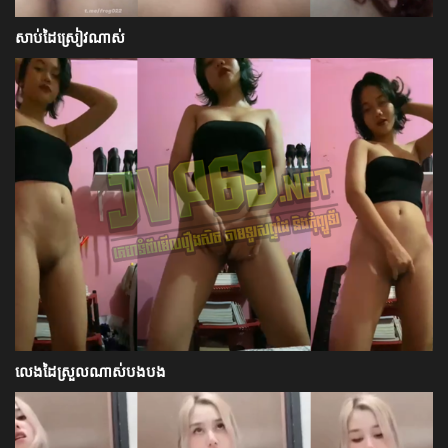
សាប់ដៃស្រៀវណាស់
លេងដៃស្រួលណាស់បងបង