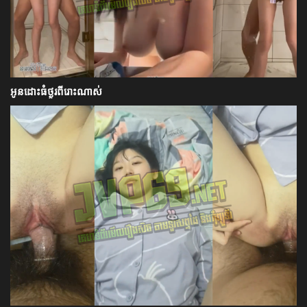
អូនដោះធំថ្ងូរពីរោះណាស់