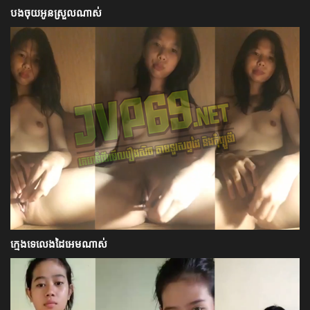
បងចុយអូនស្រួលណាស់
ក្មេងទេលេងដៃអេមណាស់