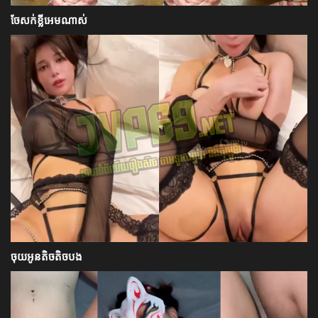
ចែសក់ខ្លីអេមណាស់
ចុយអូនតិចតិចបង