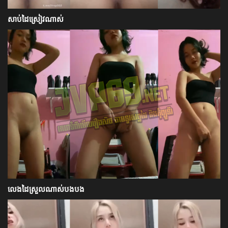
សាប់ដៃស្រៀវណាស់
លេងដៃស្រួលណាស់បងបង