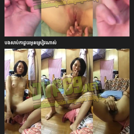
បងសាប់កាដួយអូនស្រៀវណាស់