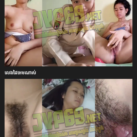
លេងដៃអេមណាស់