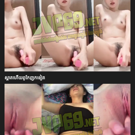
ស្អាតហើយពូកែញុកទៀត