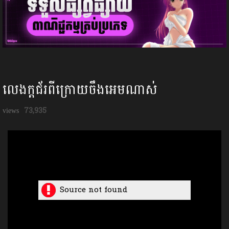
លេងក្ដជ័រពីក្រោយចឹងអេមណាស់
73,935
Source not found