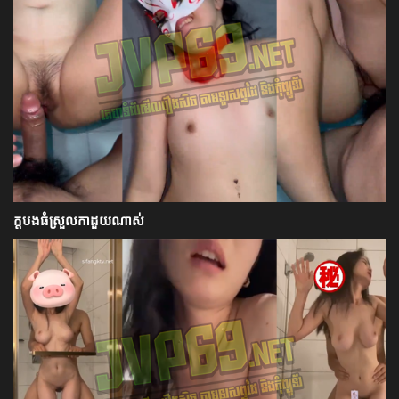
ក្ដបងធំស្រួលកាដួយណាស់