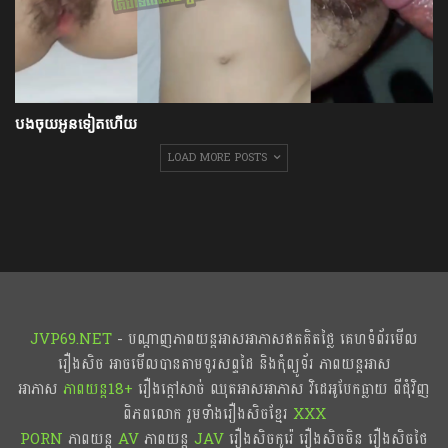
បងចុយអូនទៀតហើយ
LOAD MORE POSTS
JVP69.NET
- បណ្ដាញភាពយន្តអាសអាភាសឥតគិតថ្លៃ គេហទំព័រមើល
រឿងសិច អាចមើលបានតាមទូរសព្ទដៃ និងកុំព្យូទ័រ ភាពយន្តអាស
អាភាស
ភាពយន្ត18+​​
រឿងក្ដៅសាច់ ឈុតអាសអាភាស វិដេអូបែកធ្លាយ ពីជុំវិញ
ពិភពលោក រួមទាំងរឿងសិចខ្មែរ
XXX
PORN
ភាពយន្ត
AV
ភាពយន្ត
JAV
រឿងសិចកូរ៉េ រឿងសិចចិន​ រឿងសិចថៃ