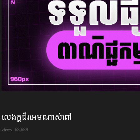
លេងក្ដជ័រអេមណាស់ពៅ
63,689