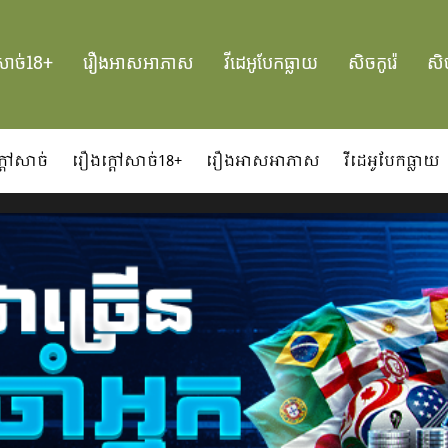
សាច់18+
រឿងអាសអាភាស
វីដេអូបែកធ្លាយ
សិចកូរ៉េ
សិច
្ដៅសាច់
រឿងក្ដៅសាច់18+
រឿងអាសអាភាស
វីដេអូបែកធ្លាយ