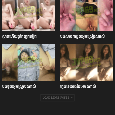
ស្អាតហើយពូកែញុកទៀត
បងសាប់កាដួយអូនស្រៀវណាស់
បងចុយអូនស្រួលណាស់
ក្មេងទេលេងដៃអេមណាស់
LOAD MORE POSTS