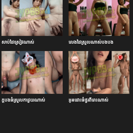
សាប់ដៃស្រៀវណាស់
លេងដៃស្រួលណាស់បងបង
ក្ដបងធំស្រួលកាដួយណាស់
អូនដោះធំថ្ងូរពីរោះណាស់