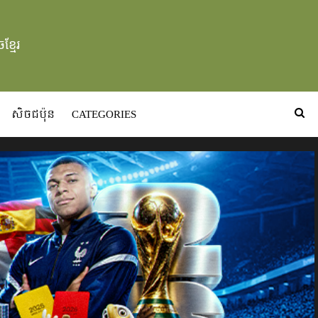
ខ្មែរ
សិចជប៉ុន
CATEGORIES