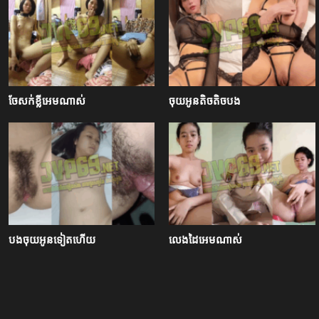
ចែសក់ខ្លីអេមណាស់
ចុយអូនតិចតិចបង
បងចុយអូនទៀតហើយ
លេងដៃអេមណាស់