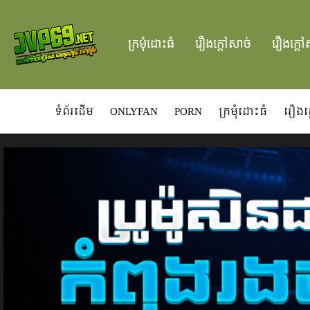
ក្រមំុដោះធំ
រឿងក្ដៅសាច់
រឿងក្ដៅ
ទំព័រដើម
ONLYFAN
PORN
ក្រមំុដោះធំ
រឿងក