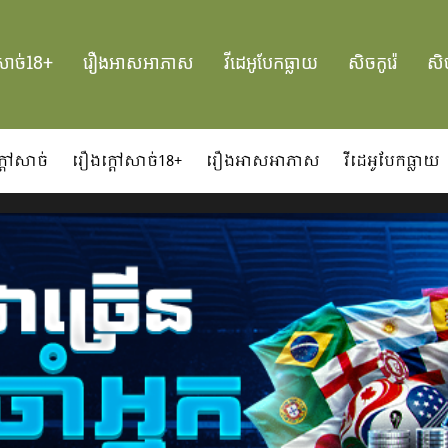
សាច់18+
រឿងអាសអាភាស
វីដេអូបែកធ្លាយ
សិចកូរ៉េ
សិច
្ដៅសាច់
រឿងក្ដៅសាច់18+
រឿងអាសអាភាស
វីដេអូបែកធ្លាយ