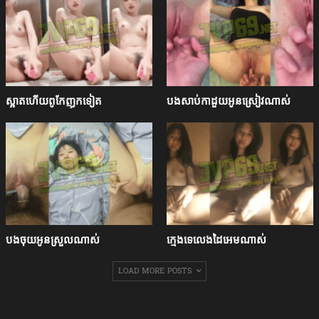
ស្អាតហើយពូកែញុកទៀត
បងសាប់កាដួយអូនស្រៀវណាស់
បងចុយអូនស្រួលណាស់
ក្មេងទេលេងដៃអេមណាស់
LOAD MORE POSTS