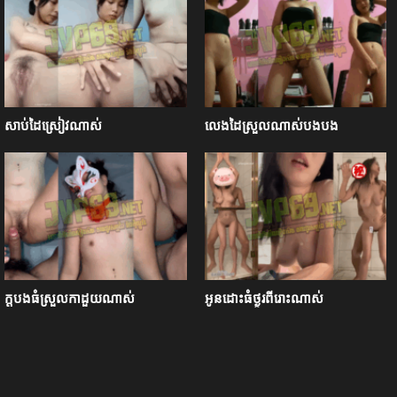
សាប់ដៃស្រៀវណាស់
លេងដៃស្រួលណាស់បងបង
ក្ដបងធំស្រួលកាដួយណាស់
អូនដោះធំថ្ងូរពីរោះណាស់