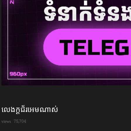
លេងក្ដជ័រអេមណាស់
75,704