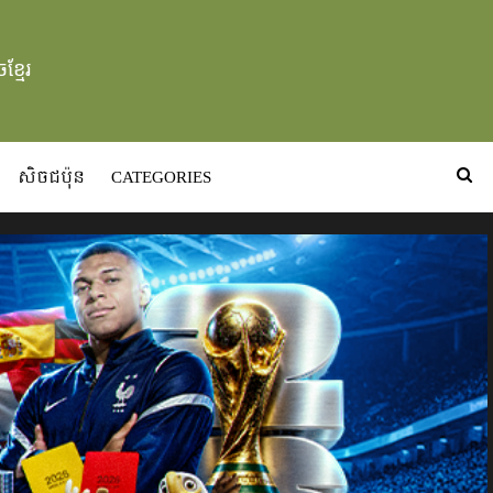
ខ្មែរ
សិចជប៉ុន
CATEGORIES