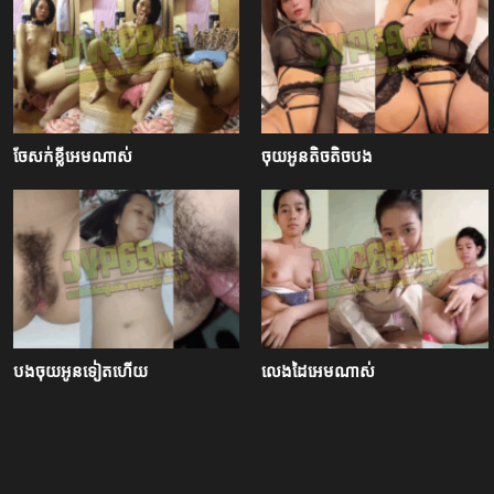
ចែសក់ខ្លីអេមណាស់
ចុយអូនតិចតិចបង
បងចុយអូនទៀតហើយ
លេងដៃអេមណាស់