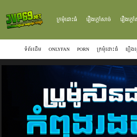
ក្រមំុដោះធំ
រឿងក្ដៅសាច់
រឿងក្ដៅ
ទំព័រដើម
ONLYFAN
PORN
ក្រមំុដោះធំ
រឿងក