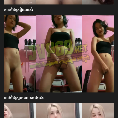
សាប់ដៃស្រៀវណាស់
លេងដៃស្រួលណាស់បងបង