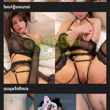
ចែសក់ខ្លីអេមណាស់
ចុយអូនតិចតិចបង