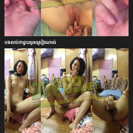
បងសាប់កាដួយអូនស្រៀវណាស់