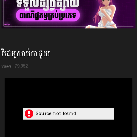
វីដេអូសាប់កាដួយ
79,352
Source not found