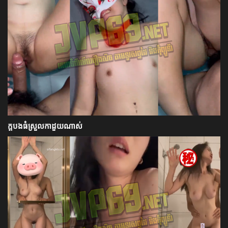
ក្ដបងធំស្រួលកាដួយណាស់