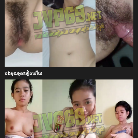
បងចុយអូនទៀតហើយ