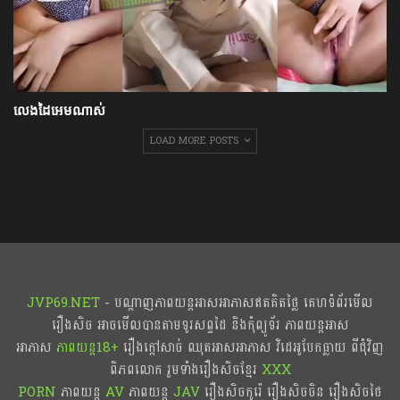
លេងដៃអេមណាស់
LOAD MORE POSTS
JVP69.NET
- បណ្ដាញភាពយន្តអាសអាភាសឥតគិតថ្លៃ គេហទំព័រមើល
រឿងសិច អាចមើលបានតាមទូរសព្ទដៃ និងកុំព្យូទ័រ ភាពយន្តអាស
អាភាស
ភាពយន្ត18+​​
រឿងក្ដៅសាច់ ឈុតអាសអាភាស វិដេអូបែកធ្លាយ ពីជុំវិញ
ពិភពលោក រួមទាំងរឿងសិចខ្មែរ
XXX
PORN
ភាពយន្ត
AV
ភាពយន្ត
JAV
រឿងសិចកូរ៉េ រឿងសិចចិន​ រឿងសិចថៃ