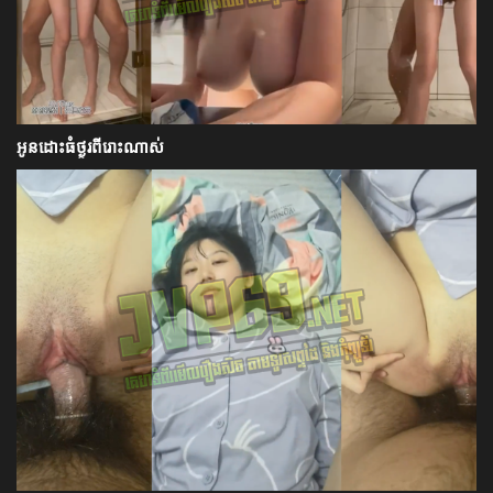
អូនដោះធំថ្ងូរពីរោះណាស់