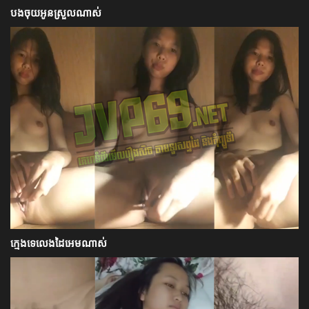
បងចុយអូនស្រួលណាស់
ក្មេងទេលេងដៃអេមណាស់