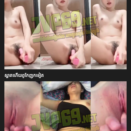
ស្អាតហើយពូកែញុកទៀត