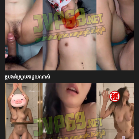
ក្ដបងធំស្រួលកាដួយណាស់