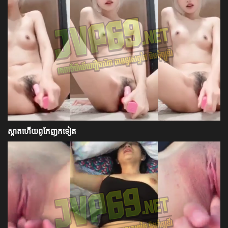
ស្អាតហើយពូកែញុកទៀត