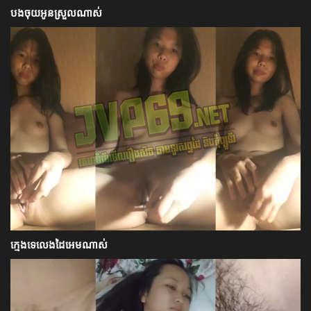
បងចុយអូនស្រួលណាស់
ក្មេងទេលេងដៃអេមណាស់