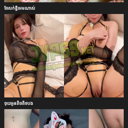
ចែសក់ខ្លីអេមណាស់
ចុយអូនតិចតិចបង