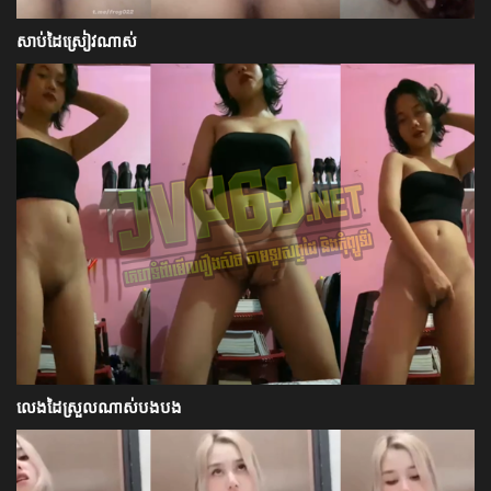
សាប់ដៃស្រៀវណាស់
លេងដៃស្រួលណាស់បងបង