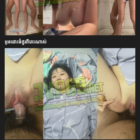
អូនដោះធំថ្ងូរពីរោះណាស់