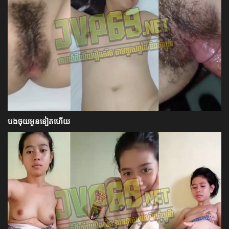
បងចុយអូនទៀតហើយ