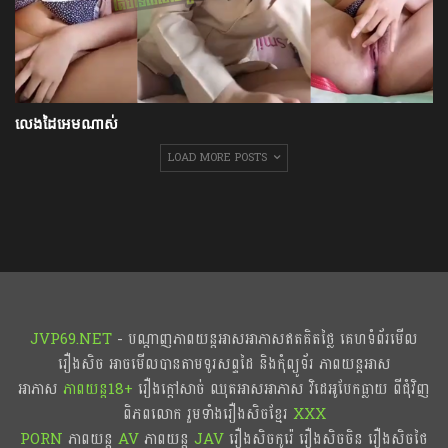
លេងដៃអេមណាស់
LOAD MORE POSTS
JVP69.NET
- បណ្ដាញភាពយន្តអាសអាភាសឥតគិតថ្លៃ គេហទំព័រមើល
រឿងសិច អាចមើលបានតាមទូរសព្ទដៃ និងកុំព្យូទ័រ ភាពយន្តអាស
អាភាស
ភាពយន្ត18+​​
រឿងក្ដៅសាច់ ឈុតអាសអាភាស វិដេអូបែកធ្លាយ ពីជុំវិញ
ពិភពលោក រួមទាំងរឿងសិចខ្មែរ
XXX
PORN
ភាពយន្ត
AV
ភាពយន្ត
JAV
រឿងសិចកូរ៉េ រឿងសិចចិន​ រឿងសិចថៃ