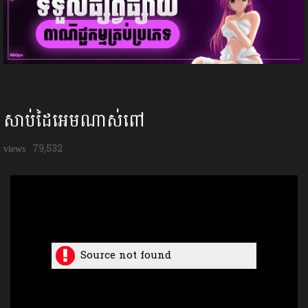
សាប់ដៃអេមណាស់ពៅ
79,532
Source not found