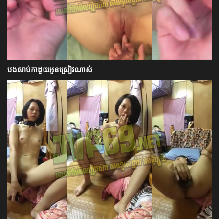
បងសាប់កាដួយអូនស្រៀវណាស់