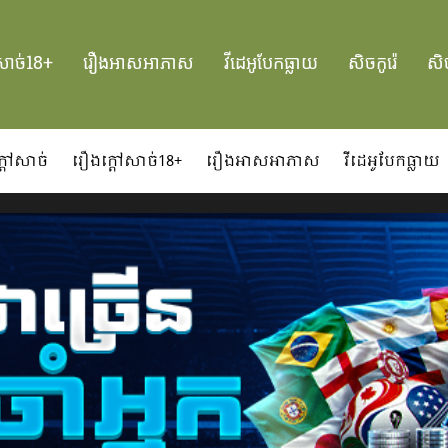
សាច់18+
រឿងអាសអាភាស
វីដេអូបែកធ្លាយ
សិចកូរ៉េ
សិច
្ដៅសាច់
រឿងក្ដៅសាច់18+
រឿងអាសអាភាស
វីដេអូបែកធ្លាយ