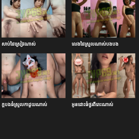
សាប់ដៃស្រៀវណាស់
លេងដៃស្រួលណាស់បងបង
ក្ដបងធំស្រួលកាដួយណាស់
អូនដោះធំថ្ងូរពីរោះណាស់