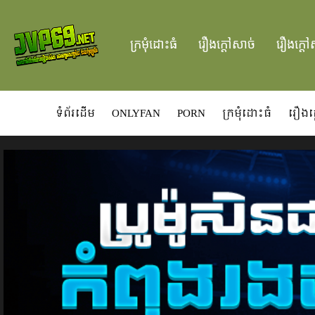
ក្រមំុដោះធំ
រឿងក្ដៅសាច់
រឿងក្ដៅ
ទំព័រដើម
ONLYFAN
PORN
ក្រមំុដោះធំ
រឿងក