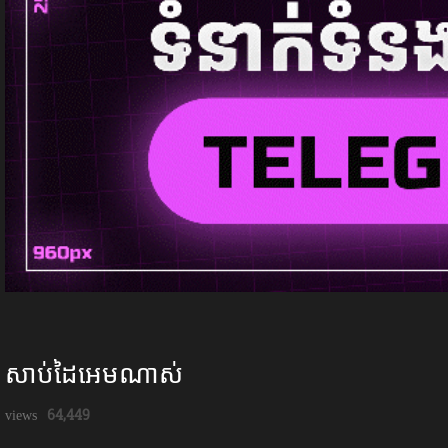
សាប់ដៃអេមណាស់
64,449