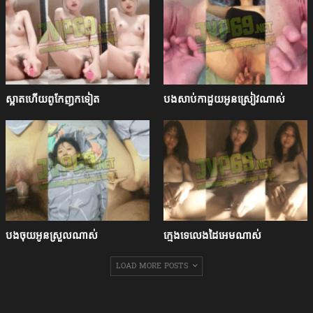
ស្អាតហើយពូកែញុកទៀត
បងសាប់កាដួយអូនស្រៀវណាស់
បងចុយអូនស្រួលណាស់
ក្មេងទេលេងដៃអេមណាស់
LOAD MORE POSTS