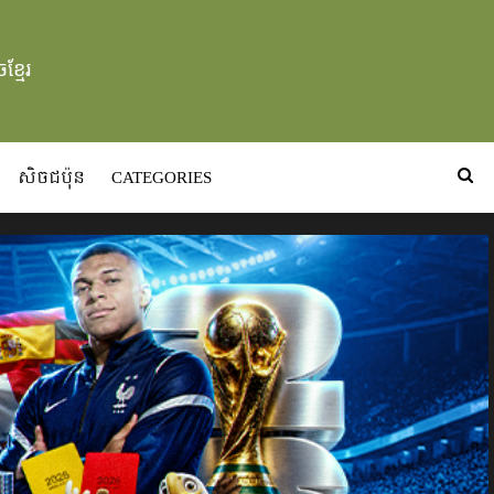
ខ្មែរ
សិចជប៉ុន
CATEGORIES