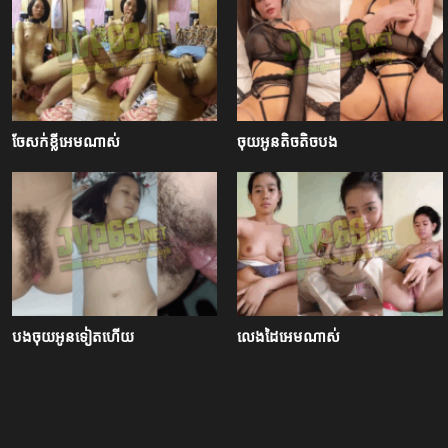
ចែសក់ខ្លីអេមណាស់
ចុយអូនតិចតិចបង
បងចុយអូនទៀតហើយ
លេងដៃអេមណាស់