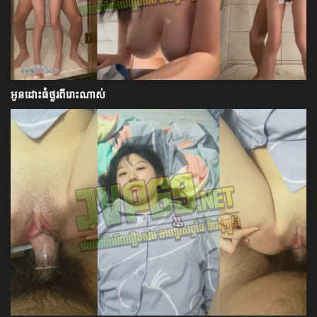
អូនដោះធំថ្ងូរពីរោះណាស់