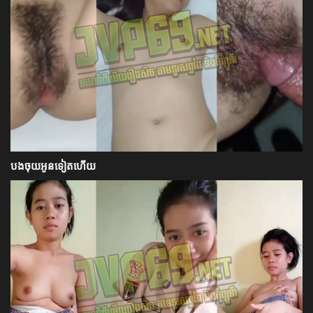
បងចុយអូនទៀតហើយ