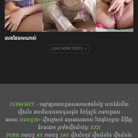
លេងដៃអេមណាស់
LOAD MORE POSTS
JVP69.NET
- បណ្ដាញភាពយន្តអាសអាភាសឥតគិតថ្លៃ គេហទំព័រមើល
រឿងសិច អាចមើលបានតាមទូរសព្ទដៃ និងកុំព្យូទ័រ ភាពយន្តអាស
អាភាស
ភាពយន្ត18+​​
រឿងក្ដៅសាច់ ឈុតអាសអាភាស វិដេអូបែកធ្លាយ ពីជុំវិញ
ពិភពលោក រួមទាំងរឿងសិចខ្មែរ
XXX
PORN
ភាពយន្ត
AV
ភាពយន្ត
JAV
រឿងសិចកូរ៉េ រឿងសិចចិន​ រឿងសិចថៃ