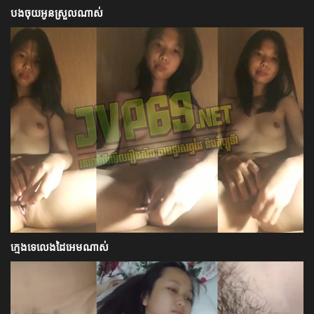
បងចុយអូនស្រួលណាស់
ក្មេងទេលេងដៃអេមណាស់