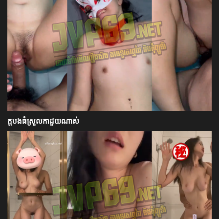
ក្ដបងធំស្រួលកាដួយណាស់