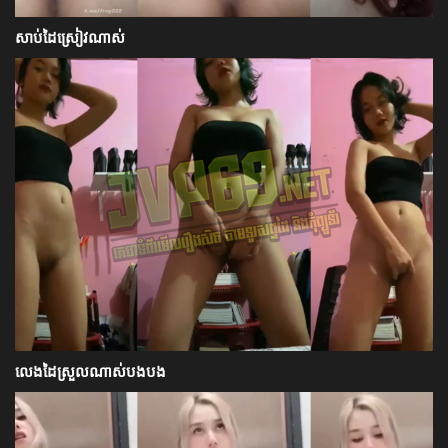
សាប់ដៃស្រៀវណាស់
លេងដៃស្រួលណាស់បងបង