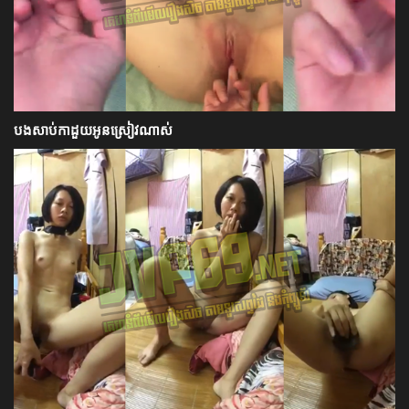
បងសាប់កាដួយអូនស្រៀវណាស់