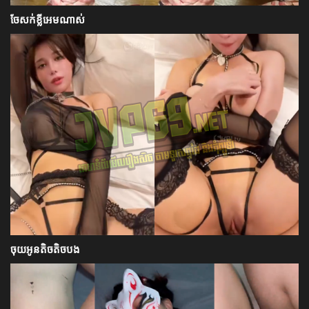
ចែសក់ខ្លីអេមណាស់
ចុយអូនតិចតិចបង