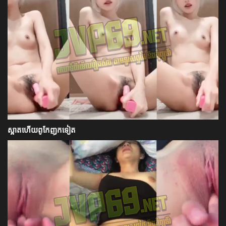
ស្អាតហើយពូកែញុកទៀត