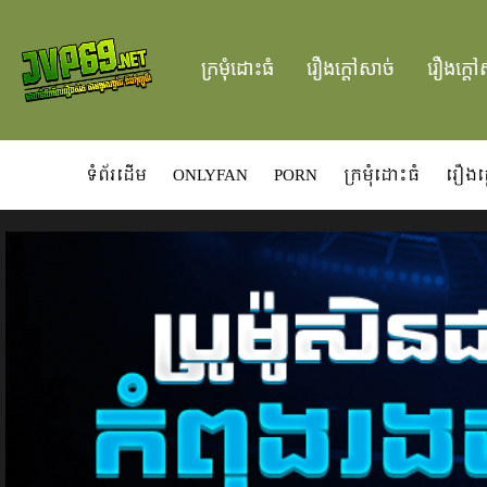
ក្រមំុដោះធំ
រឿងក្ដៅសាច់
រឿងក្ដៅ
ទំព័រដើម
ONLYFAN
PORN
ក្រមំុដោះធំ
រឿងក