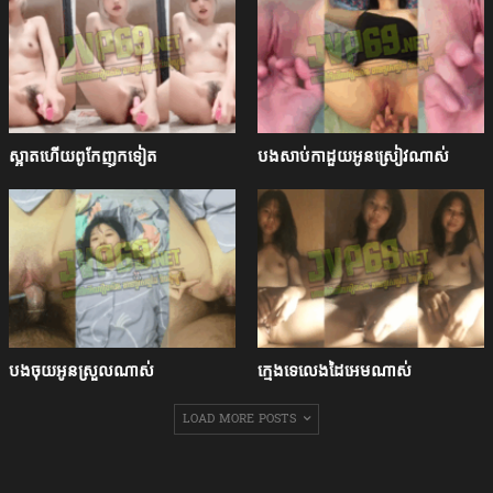
ស្អាតហើយពូកែញុកទៀត
បងសាប់កាដួយអូនស្រៀវណាស់
បងចុយអូនស្រួលណាស់
ក្មេងទេលេងដៃអេមណាស់
LOAD MORE POSTS