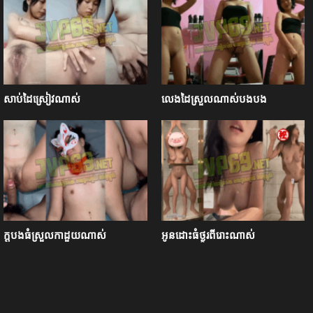
សាប់ដៃស្រៀវណាស់
លេងដៃស្រួលណាស់បងបង
ក្ដបងធំស្រួលកាដួយណាស់
អូនដោះធំថ្ងូរពីរោះណាស់