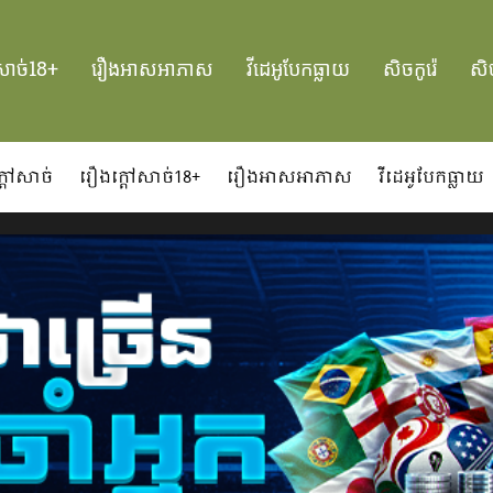
សាច់18+
រឿងអាសអាភាស
វីដេអូបែកធ្លាយ
សិចកូរ៉េ
សិច
្ដៅសាច់
រឿងក្ដៅសាច់18+
រឿងអាសអាភាស
វីដេអូបែកធ្លាយ