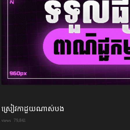
ស្រៀវកាដួយណាស់បង
79,841