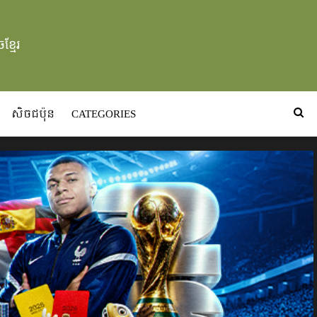
ខ្មែរ
សិចជប៉ុន
CATEGORIES