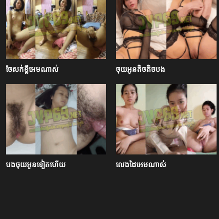
ចែសក់ខ្លីអេមណាស់
ចុយអូនតិចតិចបង
បងចុយអូនទៀតហើយ
លេងដៃអេមណាស់