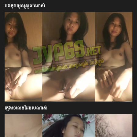
បងចុយអូនស្រួលណាស់
ក្មេងទេលេងដៃអេមណាស់