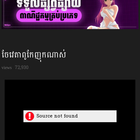
ចែវេតាពូកែញុកណាស់
72,930
Source not found