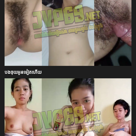
បងចុយអូនទៀតហើយ