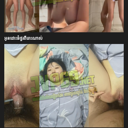
អូនដោះធំថ្ងូរពីរោះណាស់