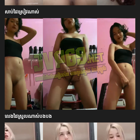
សាប់ដៃស្រៀវណាស់
លេងដៃស្រួលណាស់បងបង