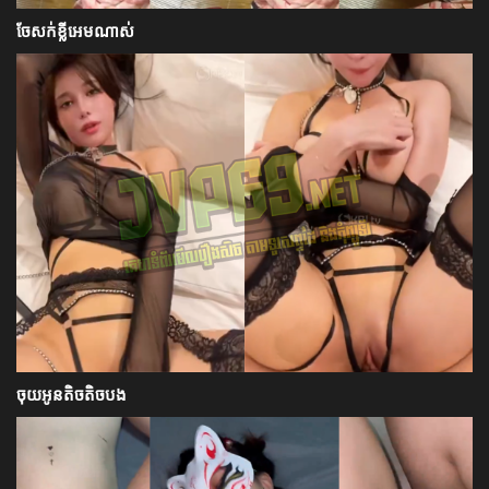
ចែសក់ខ្លីអេមណាស់
ចុយអូនតិចតិចបង