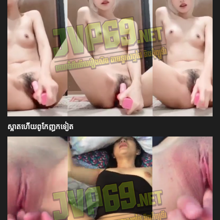
ស្អាតហើយពូកែញុកទៀត