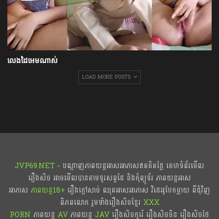
លេងដៃអេមណាស់
LOAD MORE POSTS
JVP69.NET
- បណ្ដាញភាពយន្តអាសអាភាសឥតគិតថ្លៃ គេហទំព័រមើល
រឿងសិច អាចមើលបានតាមទូរសព្ទដៃ និងកុំព្យូទ័រ ភាពយន្តអាស
អាភាស
ភាពយន្ត18+​​
រឿងក្ដៅសាច់ ឈុតអាសអាភាស វិដេអូបែកធ្លាយ ពីជុំវិញ
ពិភពលោក រួមទាំងរឿងសិចខ្មែរ
XXX
PORN
ភាពយន្ត
AV
ភាពយន្ត
JAV
រឿងសិចកូរ៉េ រឿងសិចចិន​ រឿងសិចថៃ