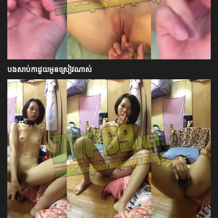
បងសាប់កាដួយអូនស្រៀវណាស់