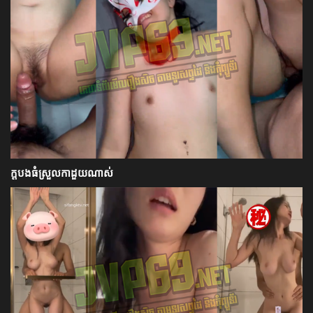
ក្ដបងធំស្រួលកាដួយណាស់