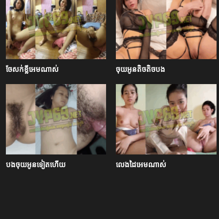
ចែសក់ខ្លីអេមណាស់
ចុយអូនតិចតិចបង
បងចុយអូនទៀតហើយ
លេងដៃអេមណាស់