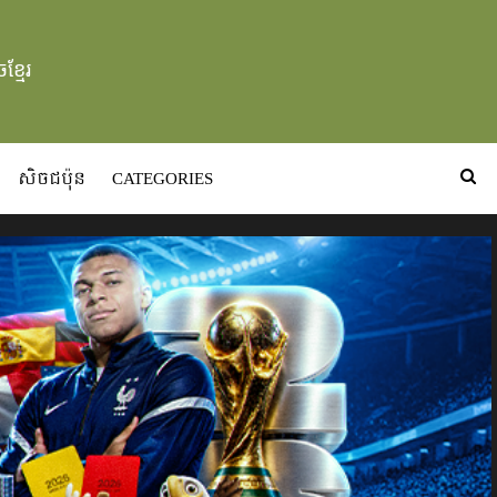
ខ្មែរ
សិចជប៉ុន
CATEGORIES