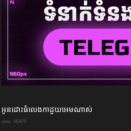
អូនដោះធំលេងកាដួយអេមណាស់
65,475