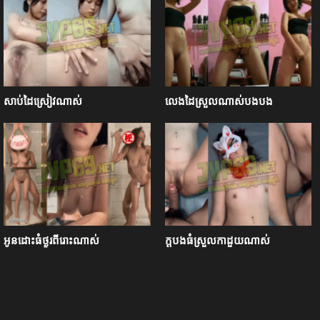
សាប់ដៃស្រៀវណាស់
លេងដៃស្រួលណាស់បងបង
អូនដោះធំថ្ងូរពីរោះណាស់
ក្ដបងធំស្រួលកាដួយណាស់