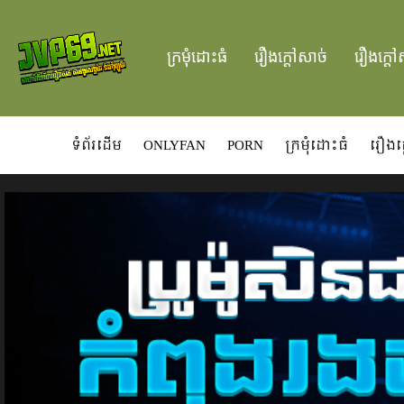
ក្រមំុដោះធំ
រឿងក្ដៅសាច់
រឿងក្ដៅ
ទំព័រដើម
ONLYFAN
PORN
ក្រមំុដោះធំ
រឿងក