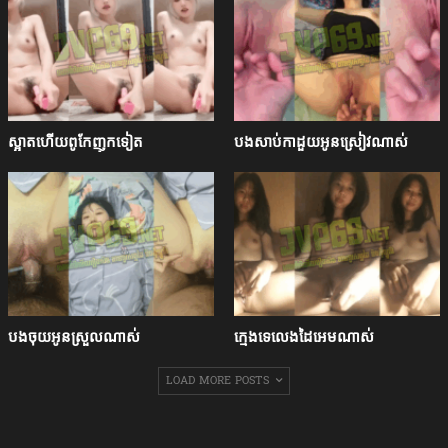
ស្អាតហើយពូកែញុកទៀត
បងសាប់កាដួយអូនស្រៀវណាស់
បងចុយអូនស្រួលណាស់
ក្មេងទេលេងដៃអេមណាស់
LOAD MORE POSTS