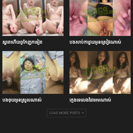
ស្អាតហើយពូកែញុកទៀត
បងសាប់កាដួយអូនស្រៀវណាស់
បងចុយអូនស្រួលណាស់
ក្មេងទេលេងដៃអេមណាស់
LOAD MORE POSTS