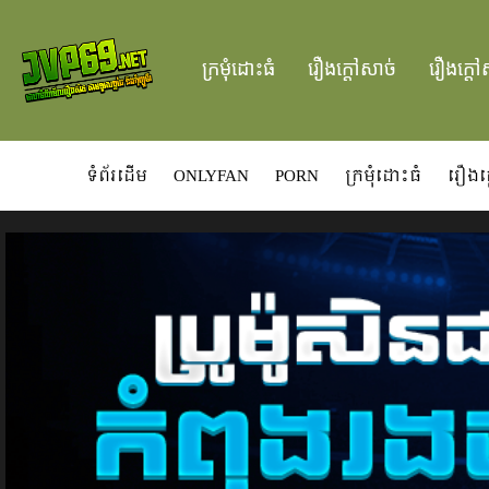
ក្រមំុដោះធំ
រឿងក្ដៅសាច់
រឿងក្ដៅ
ទំព័រដើម
ONLYFAN
PORN
ក្រមំុដោះធំ
រឿងក