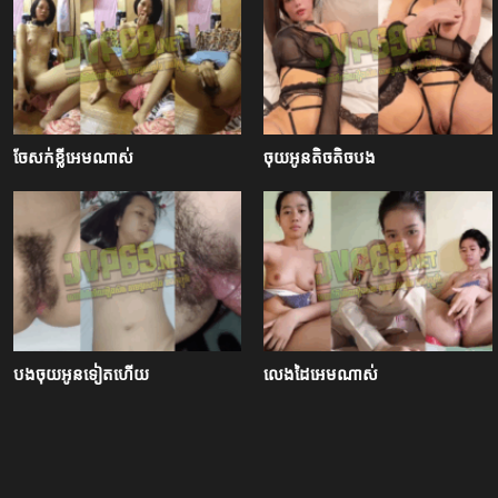
ចែសក់ខ្លីអេមណាស់
ចុយអូនតិចតិចបង
បងចុយអូនទៀតហើយ
លេងដៃអេមណាស់