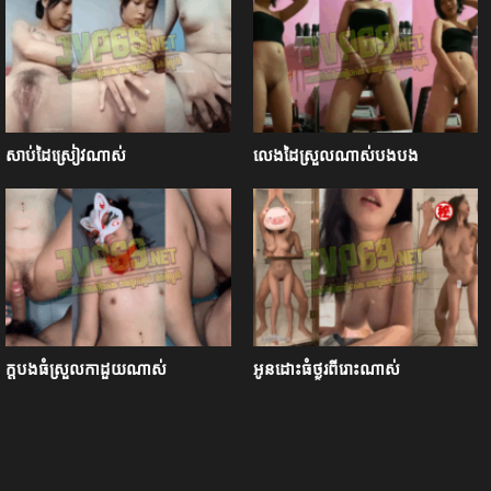
សាប់ដៃស្រៀវណាស់
លេងដៃស្រួលណាស់បងបង
ក្ដបងធំស្រួលកាដួយណាស់
អូនដោះធំថ្ងូរពីរោះណាស់