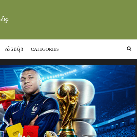
ខ្មែរ
សិចជប៉ុន
CATEGORIES