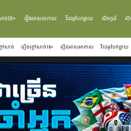
សាច់18+
រឿងអាសអាភាស
វីដេអូបែកធ្លាយ
សិចកូរ៉េ
សិច
្ដៅសាច់
រឿងក្ដៅសាច់18+
រឿងអាសអាភាស
វីដេអូបែកធ្លាយ