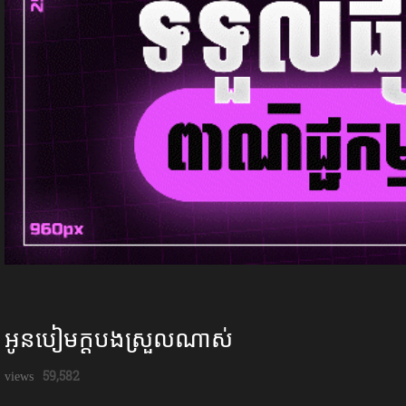
អូនបៀមក្ដបងស្រួលណាស់
59,582