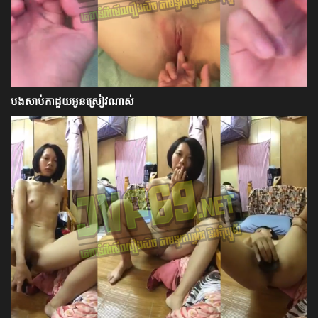
បងសាប់កាដួយអូនស្រៀវណាស់