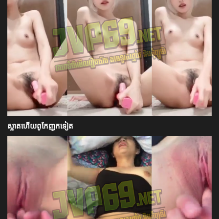
ស្អាតហើយពូកែញុកទៀត