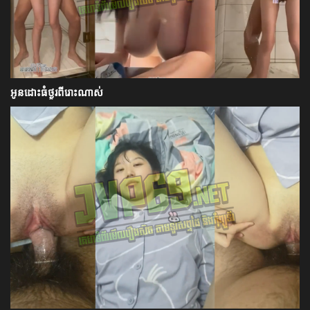
អូនដោះធំថ្ងូរពីរោះណាស់