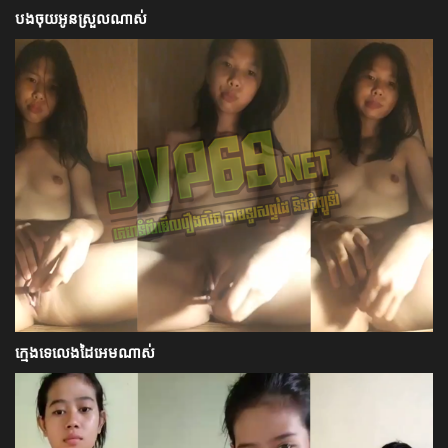
បងចុយអូនស្រួលណាស់
ក្មេងទេលេងដៃអេមណាស់