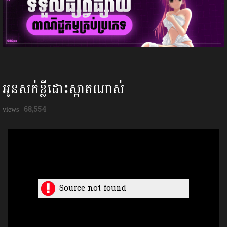
អូនសក់ខ្លីដោះស្អាតណាស់
68,554
Source not found