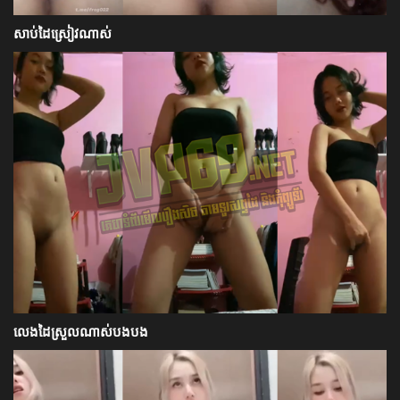
សាប់ដៃស្រៀវណាស់
លេងដៃស្រួលណាស់បងបង