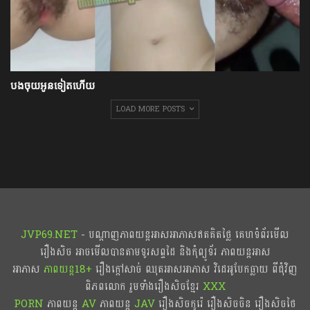
បងចុយអូនទៀតហើយ
LOAD MORE POSTS
JVP69.NET
- បណ្ដាញភាពយន្តអាសអាភាសឥតគិតថ្លៃ គេហទំព័រមើល
រឿងសិច អាចមើលបានតាមទូរសព្ទដៃ និងកុំព្យូទ័រ ភាពយន្តអាស
អាភាស
ភាពយន្ត18+​​
រឿងក្ដៅសាច់ ឈុតអាសអាភាស វិដេអូបែកធ្លាយ ពីជុំវិញ
ពិភពលោក រួមទាំងរឿងសិចខ្មែរ
XXX
PORN
ភាពយន្ត
AV
ភាពយន្ត
JAV
រឿងសិចកូរ៉េ រឿងសិចចិន​ រឿងសិចថៃ