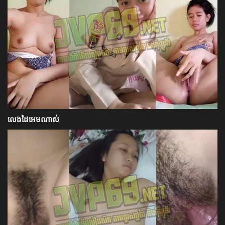
លេងដៃអេមណាស់