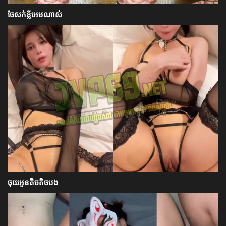
ចែសក់ខ្លីអេមណាស់
ចុយអូនតិចតិចបង