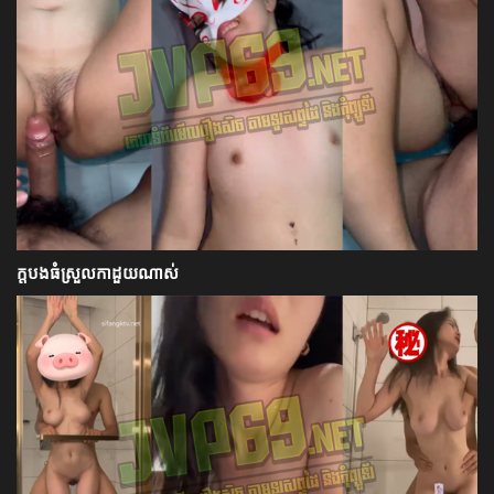
ក្ដបងធំស្រួលកាដួយណាស់