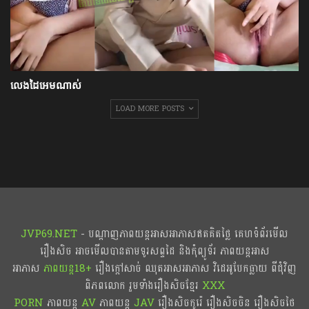
លេងដៃអេមណាស់
LOAD MORE POSTS
JVP69.NET
- បណ្ដាញភាពយន្តអាសអាភាសឥតគិតថ្លៃ គេហទំព័រមើល
រឿងសិច អាចមើលបានតាមទូរសព្ទដៃ និងកុំព្យូទ័រ ភាពយន្តអាស
អាភាស
ភាពយន្ត18+​​
រឿងក្ដៅសាច់ ឈុតអាសអាភាស វិដេអូបែកធ្លាយ ពីជុំវិញ
ពិភពលោក រួមទាំងរឿងសិចខ្មែរ
XXX
PORN
ភាពយន្ត
AV
ភាពយន្ត
JAV
រឿងសិចកូរ៉េ រឿងសិចចិន​ រឿងសិចថៃ