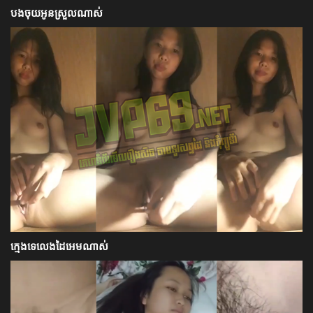
បងចុយអូនស្រួលណាស់
ក្មេងទេលេងដៃអេមណាស់