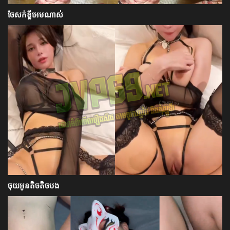
ចែសក់ខ្លីអេមណាស់
ចុយអូនតិចតិចបង