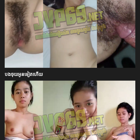
បងចុយអូនទៀតហើយ