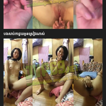
បងសាប់កាដួយអូនស្រៀវណាស់