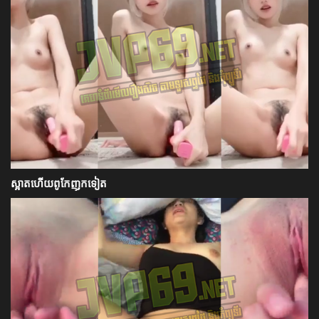
ស្អាតហើយពូកែញុកទៀត