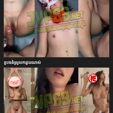
ក្ដបងធំស្រួលកាដួយណាស់