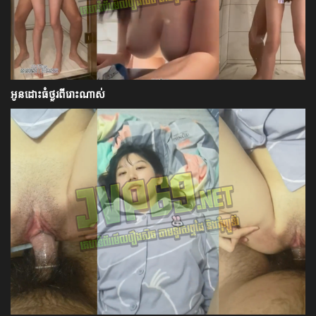
អូនដោះធំថ្ងូរពីរោះណាស់