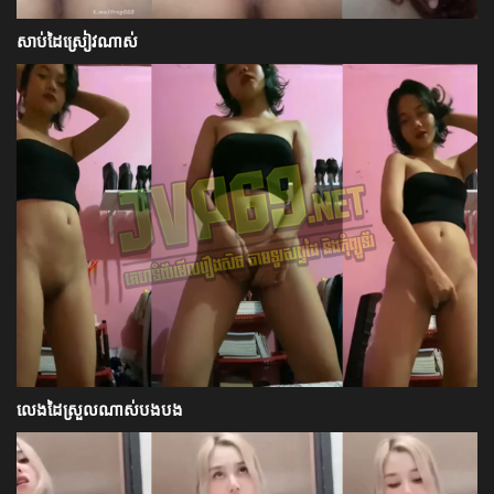
សាប់ដៃស្រៀវណាស់
លេងដៃស្រួលណាស់បងបង