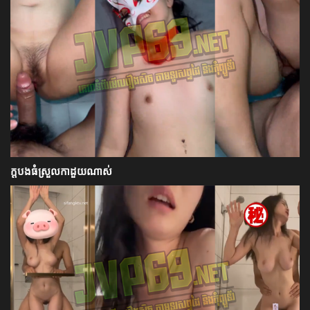
ក្ដបងធំស្រួលកាដួយណាស់