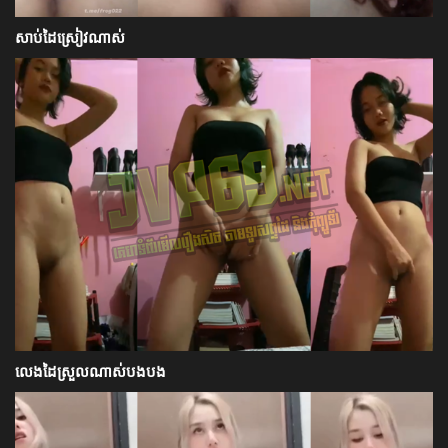
សាប់ដៃស្រៀវណាស់
លេងដៃស្រួលណាស់បងបង