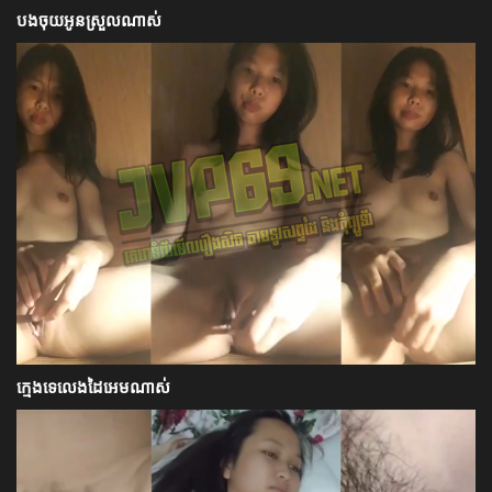
បងចុយអូនស្រួលណាស់
ក្មេងទេលេងដៃអេមណាស់