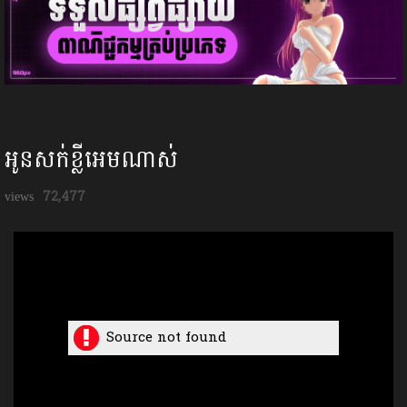
អូនសក់ខ្លីអេមណាស់
72,477
Source not found