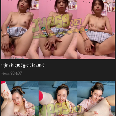
ក្មេងទេតែចូលចិត្តសាប់ដៃណាស់
98,437