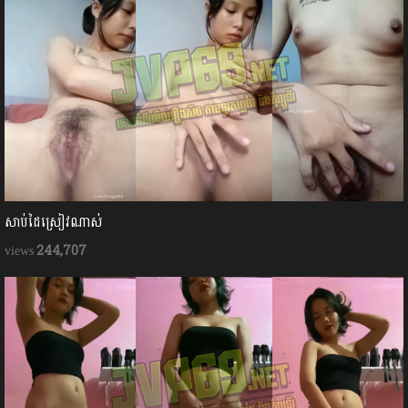
សាប់ដៃស្រៀវណាស់
244,707