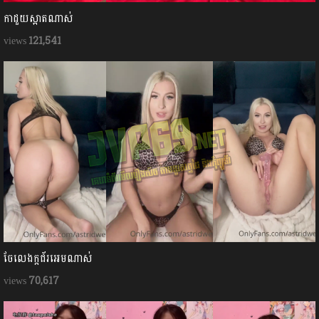
កាដួយស្អាតណាស់
121,541
ចែលេងក្ដជ័រអេមណាស់
70,617