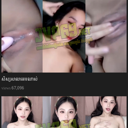
សិស្សសាលាអេមណាស់
67,096