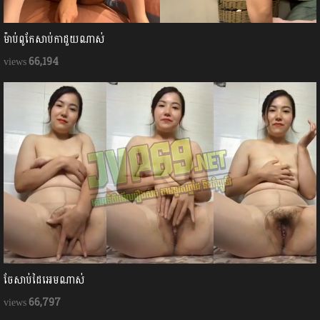
ម៉ាប់ពូកែសាប់កាដួយណាស់
66,194
ចែសាប់ដៃអេមណាស់
66,797