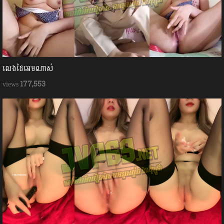
លេងដៃអេមណាស់
177,553