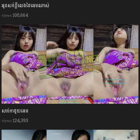
អូនសក់ខ្លីលេងដៃអេមណាស់
100,664
សាប់កាដួយអេម
124,393