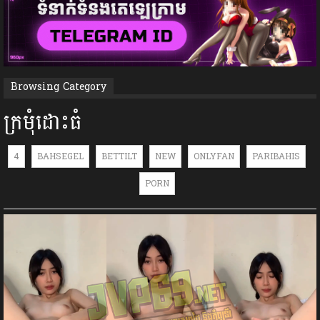
Browsing Category
ក្រមំុដោះធំ
4
BAHSEGEL
BETTILT
NEW
ONLYFAN
PARIBAHIS
PORN