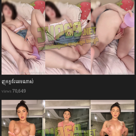
ញុកក្ដជ័រអេមណាស់
70,649