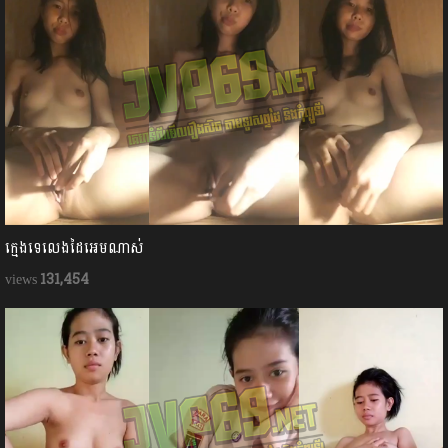
ក្មេងទេលេងដៃអេមណាស់
131,454