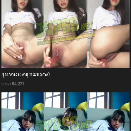
អូនវេតាលេងកាដួយអេមណាស់
84,221