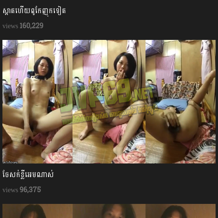
ស្អាតហើយពូកែញុកទៀត
160,229
ចែសក់ខ្លីអេមណាស់
96,375