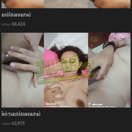
សាប់ដៃអេមណាស់
68,424
ម៉ាប់ៗលេងដៃអេមណាស់
62,975