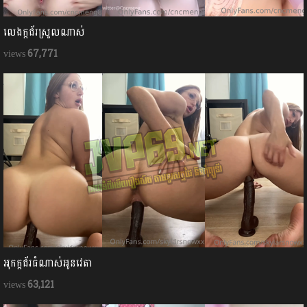
លេងក្ដជ័រស្រួលណាស់
67,771
អុកក្ដជ័រធំណាស់អូនវេតា
63,121