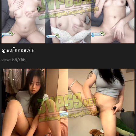
ស្អាតហើយអេមទៀត
65,766