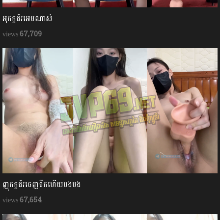
អុកក្ដជ័រអេមណាស់
67,709
ញុកក្ដជ័រចេញទឹកហើយបងបង
67,654