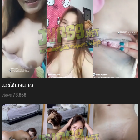
លេងដៃអេមណាស់
73,868