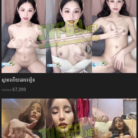
ស្អាតហើយអេមទៀត
67,399