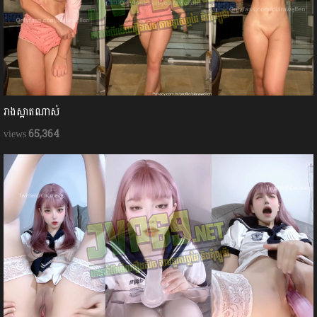
រាងស្អាតណាស់
65,364