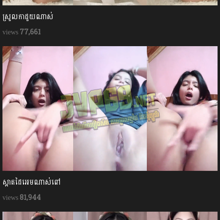
ស្រួលកាដួយណាស់
77,661
ស្អាតដៃអេមណាស់ពៅ
81,944