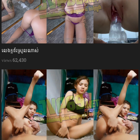
លេងក្ដជ័រស្រួលណាស់
62,430