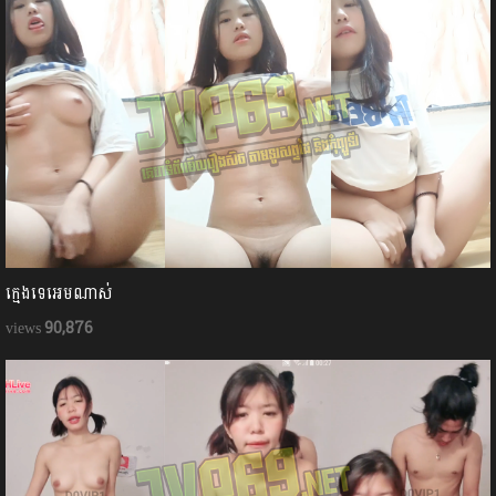
ក្មេងទេអេមណាស់
90,876