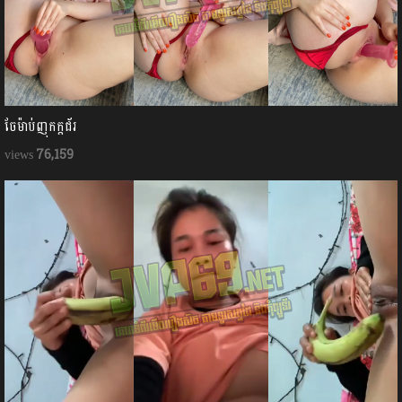
ចែម៉ាប់ញុកក្ដជ័រ
76,159