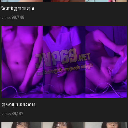
ចែលេងញុកចេកទៀត
99,748
ញុកកាដួយអេមណាស់
89,137