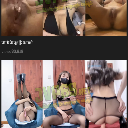
លេងដៃស្រៀវណាស់
83,819