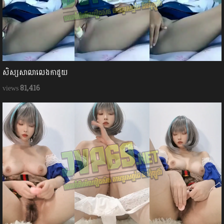
សិស្សសាលាលេងកាដួយ
81,416