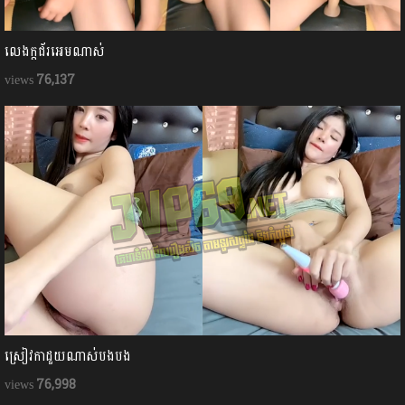
លេងក្ដជ័រអេមណាស់
76,137
ស្រៀវកាដួយណាស់បងបង
76,998