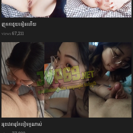
ញុកកាដួយទៀតហើយ
67,211
អូនវេតាពូកែបៀមក្ដណាស់