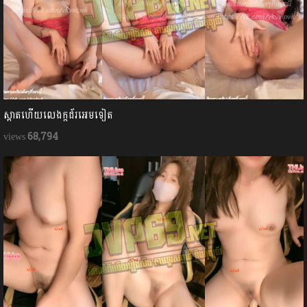
ស្អាតហើយលេងក្ដជ័រអេមទៀត
68,794