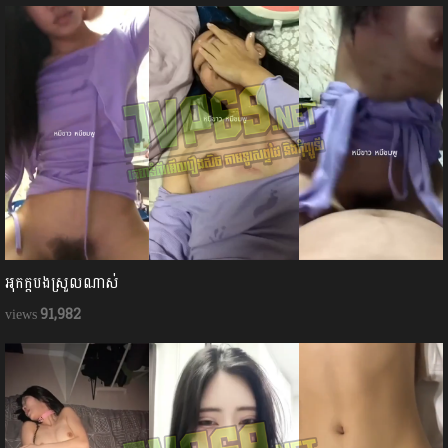
អុកក្ដបងស្រួលណាស់
91,982