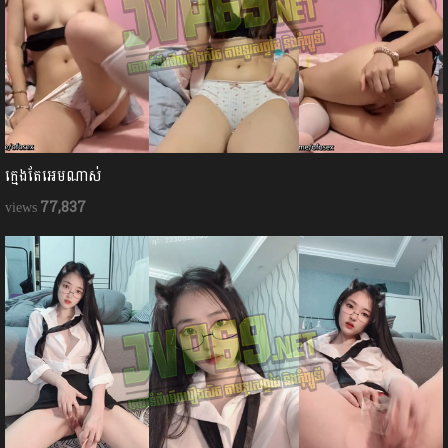
ក្មេងតែអេមណាស់
77,837