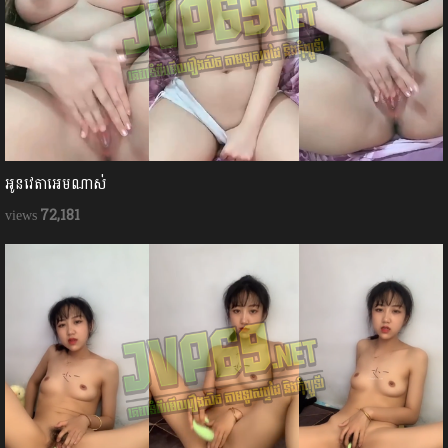
អូនវេតាអេមណាស់
72,181