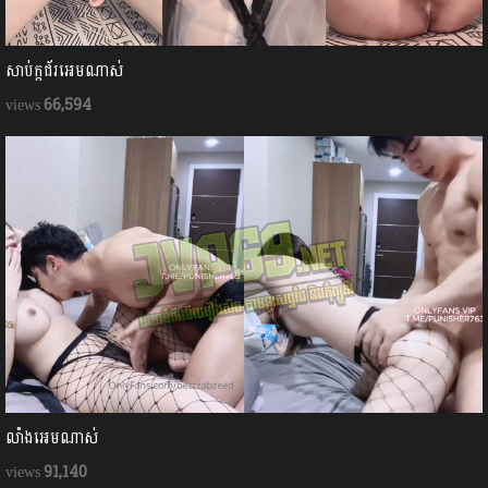
សាប់ក្ដជ័រអេមណាស់
66,594
លាំងអេមណាស់
91,140