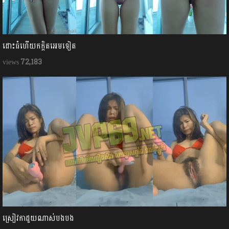
ដោះធំហើយកក្ដិតអេមទៀត
72,183
ស្រៀវកាដួយណាស់បងបង