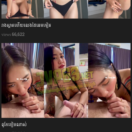
រាងស្អាតហើយលេងដៃអេមទៀត
66,622
ពូកែបៀមណាស់