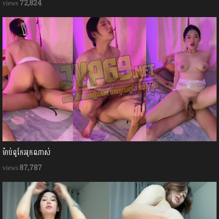
72,824
ម៉ាប់ពូកែអុកណាស់
87,787