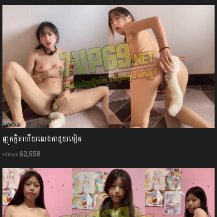
ញុកក្ដិតហើយលេងកាដួយទៀត
62,558