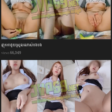
ញុកកាដួយស្រួលណាស់បងបង
66,349