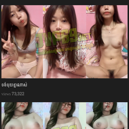
ចង់ចុយគ្នាណាស់
73,322