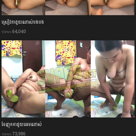
ស្រៀវកាដួយណាស់បងបង
64,040
ចែញុកកាដួយអេមណាស់
73,986