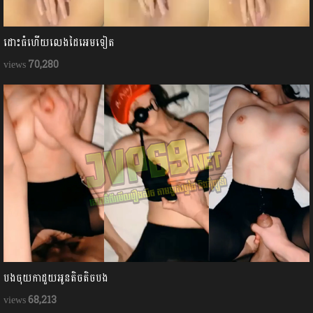
ដោះធំហើយលេងដៃអេមទៀត
70,280
បងចុយកាដួយអូនតិចតិចបង
68,213