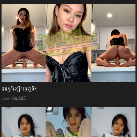
អុកក្ដជ័រឡើងចេញទឹក
66,435