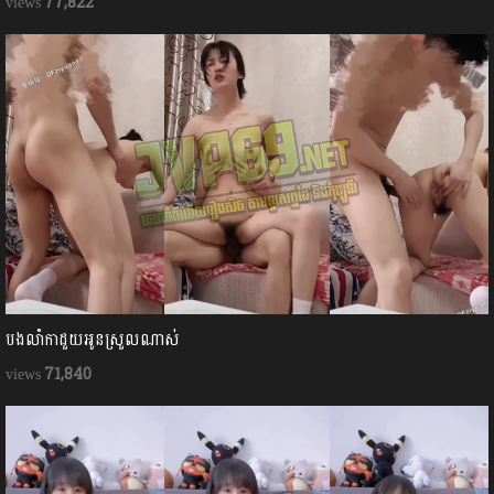
77,822
បងលាំកាដួយអូនស្រួលណាស់
71,840