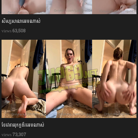
សិស្សសាលាអេមណាស់
63,508
ចែវេតាអុកក្ដជ័រអេមណាស់
73,307