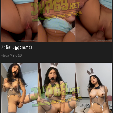
តិចងិចបងស្រួលណាស់
77,640