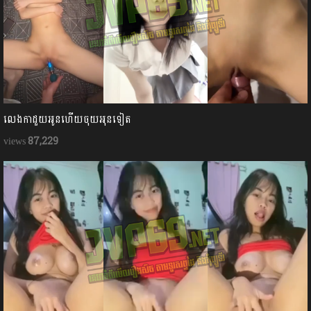
លេងកាដួយអូនហើយចុយអុនទៀត
87,229