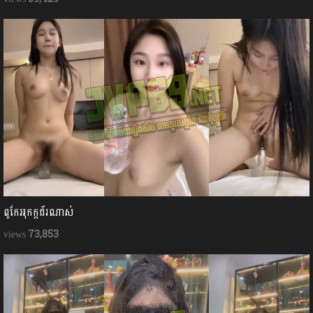
ពូកែអុកក្ដជ័រណាស់
73,853