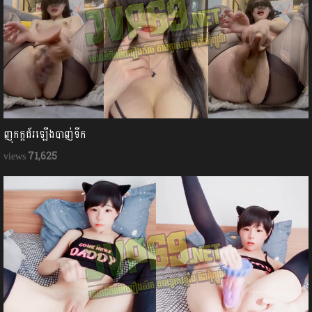
ញុកក្ដជ័រឡើងបាញ់ទឹក
71,625