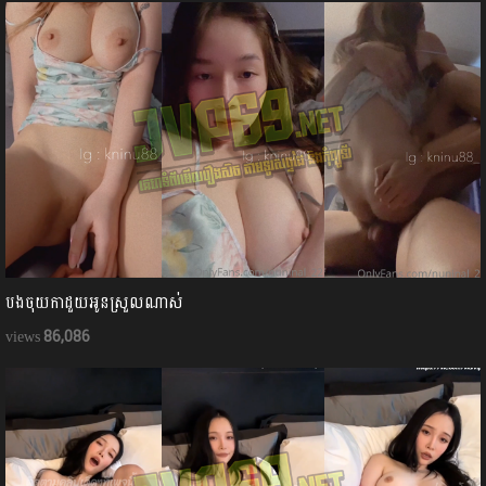
បងចុយកាដួយអូនស្រួលណាស់
86,086