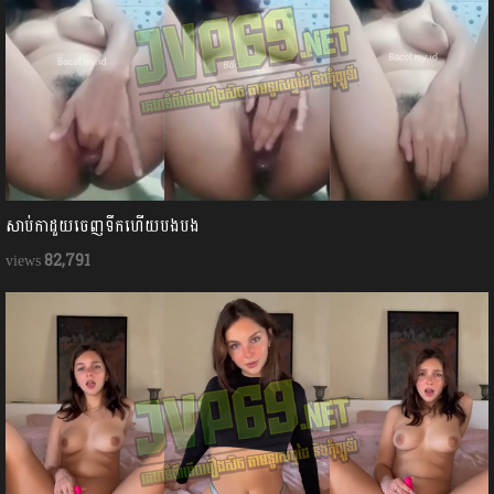
សាប់កាដួយចេញទឹកហើយបងបង
82,791