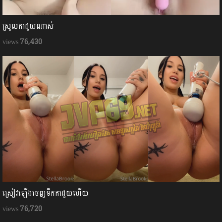
ស្រួលកាដួយណាស់
76,430
ស្រៀវឡើងចេញទឹកកាដួយហើយ
76,720