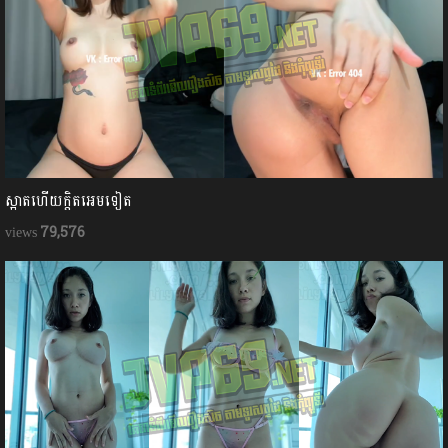
ស្អាតហើយក្ដិតអេមទៀត
79,576