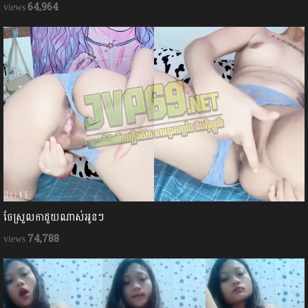
64,964
ចែស្រួលកាដួយណាស់អូនៗ
74,788