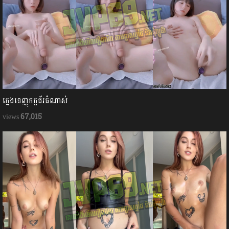
ក្មេងទេញុកក្ដជ័រធំណាស់
67,015