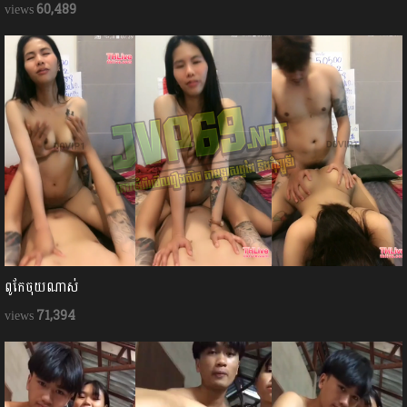
60,489
ពូកែចុយណាស់
71,394