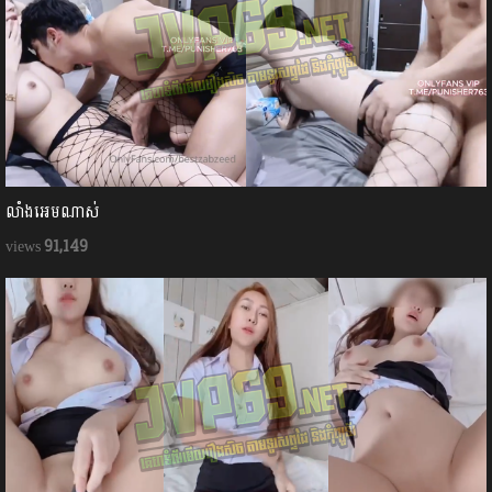
លាំងអេមណាស់
91,149