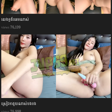
លេងក្ដជ័រអេមណាស់
76,139
ស្រៀវកាដួយណាស់បងបង
76,998