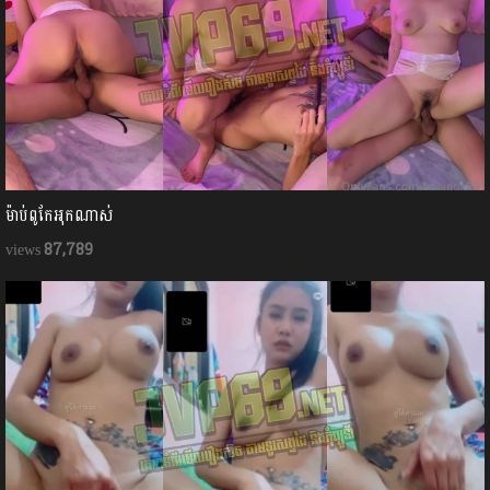
ម៉ាប់ពូកែអុកណាស់
87,789