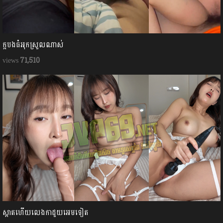
ក្ដបងធំអុកស្រួលណាស់
71,510
ស្អាតហើយលេងកាដួយអេមទៀត