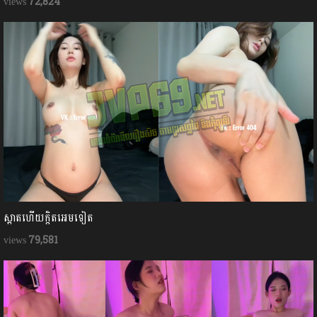
72,824
ស្អាតហើយក្ដិតអេមទៀត
79,581