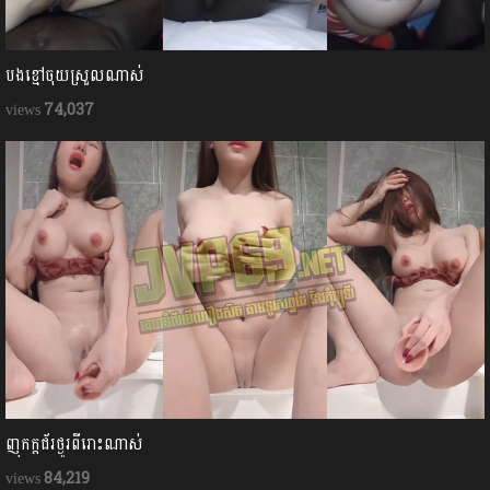
បងខ្មៅចុយស្រួលណាស់
74,037
ញុកក្ដជ័រថ្ងូរពីរោះណាស់
84,219