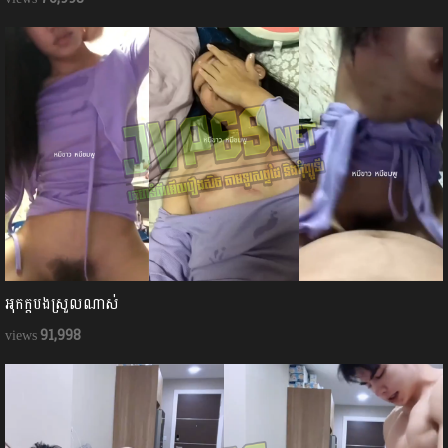
អុកក្ដបងស្រួលណាស់
91,998