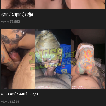
ស្អាតហើយពូកែបៀមទៀត
73,852
អុកក្ដបងឡើងចេញទឹកកាដួយ
82,196