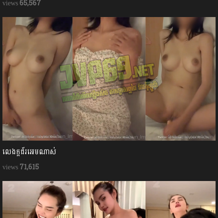
65,567
លេងក្ដជ័រអេមណាស់
71,615