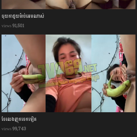
ចុយកាដួយម៉ាប់អេមណាស់
91,501
ចែលេងញុកចេកទៀត
99,743