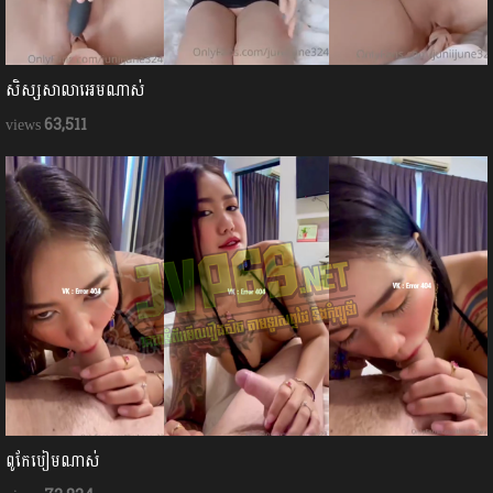
សិស្សសាលាអេមណាស់
63,511
ពូកែបៀមណាស់