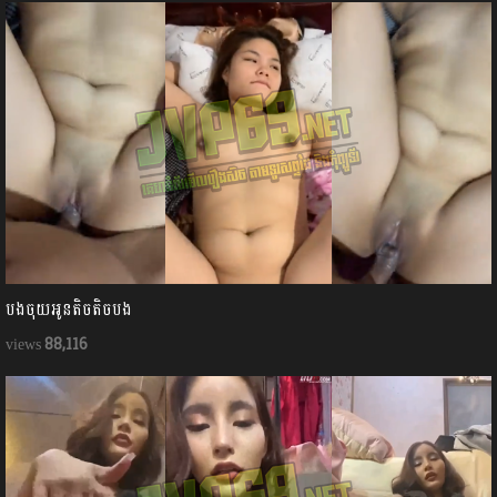
បងចុយអូនតិចតិចបង
88,116