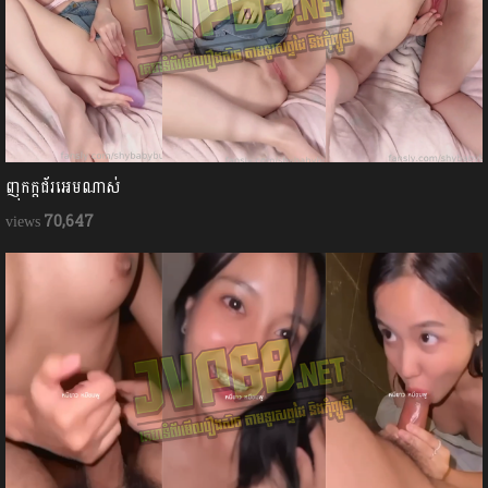
ញុកក្ដជ័រអេមណាស់
70,647