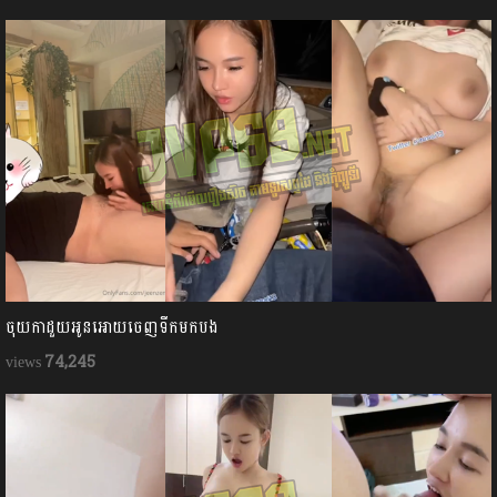
ចុយកាដួយអូនអោយចេញទឹកមកបង
74,245