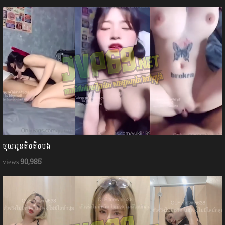
ចុយអូនតិចតិចបង
90,985