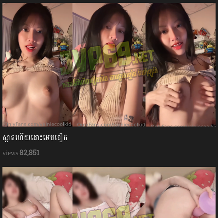
ស្អាតហើយដោះអេមទៀត
82,851