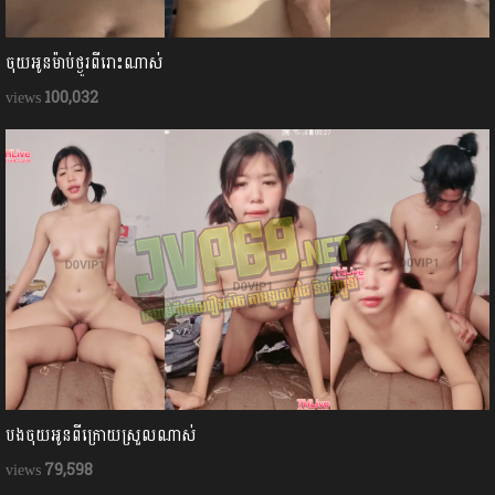
ចុយអូនម៉ាប់ថ្ងូរពីរោះណាស់
100,032
បងចុយអូនពីក្រោយស្រួលណាស់
79,598