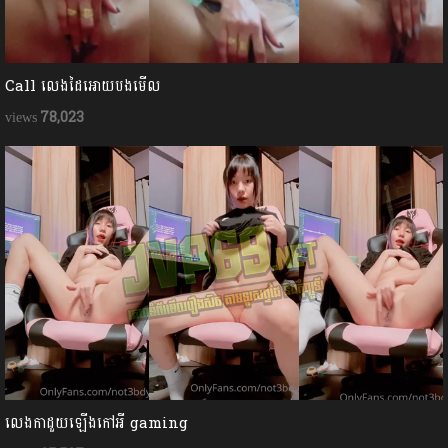
Call លេងដៃអោយបងមើល
78,023
លេងកាដួយឡើងកៅអី gaming