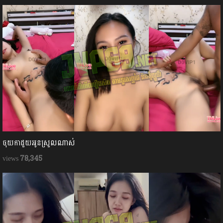
ចុយកាដួយអូនស្រួលណាស់
78,345