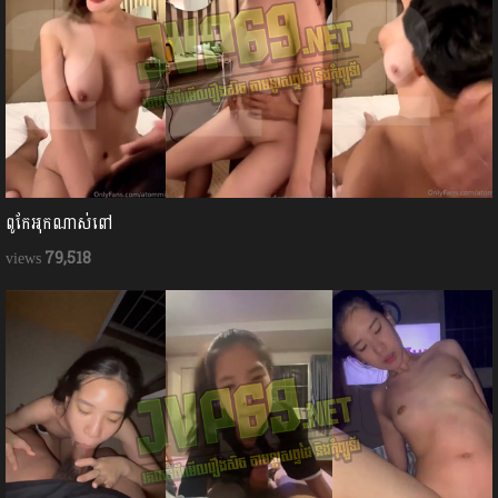
ពូកែអុកណាស់ពៅ
79,518