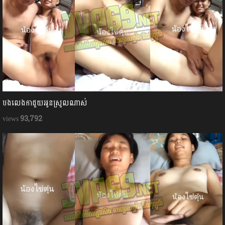
បងលេងកាដួយអូនស្រួលណាស់
93,792