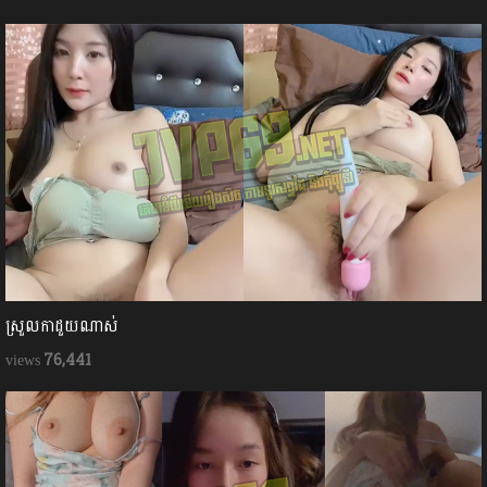
ស្រួលកាដួយណាស់
76,441