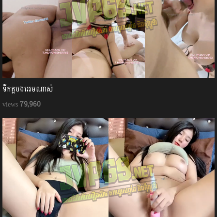
ទឹកក្ដបងអេមណាស់
79,960