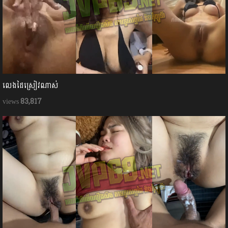
លេងដៃស្រៀវណាស់
83,817