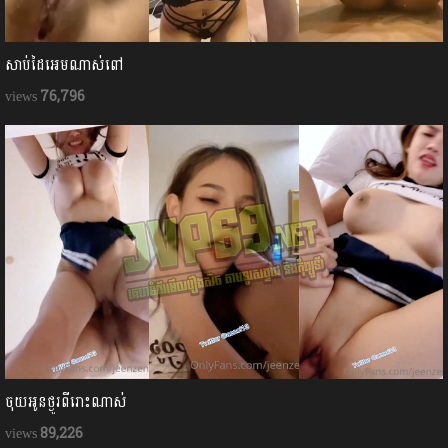
សាប់ដៃអេមណាស់ពៅ
76,796
ចុយអូនថ្ងូរពីរោះណាស់
89,226