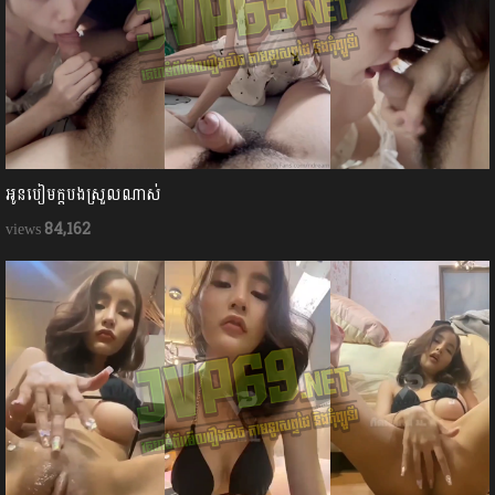
អូនបៀមក្ដបងស្រួលណាស់
84,162